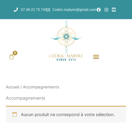
Aller
07 49 22 75 74
Cedric.mabyre@gmail.com
au
contenu
0
Panier
Accueil
/ Accompagnements
Accompagnements
Aucun produit ne correspond à votre sélection.