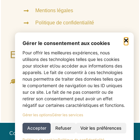
Mentions légales
Politique de confidentialité
Politique de cookies
Gérer le consentement aux cookies
Engagement écologique
Pour offrir les meilleures expériences, nous
utilisons des technologies telles que les cookies
pour stocker et/ou accéder aux informations des
appareils. Le fait de consentir à ces technologies
Ce site web a été conçu de manière à émettre le
nous permettra de traiter des données telles que
moins de C02 possible
le comportement de navigation ou les ID uniques
sur ce site. Le fait de ne pas consentir ou de
Pour connaitre l'empreinte carbone
retirer son consentement peut avoir un effet
de ce site, cliquez ici
négatif sur certaines caractéristiques et fonctions.
Gérer les options
Gérer les services
Accepter
Refuser
Voir les préférences
Copyright © Cédric Mabyre | Human Gaya - Tous droits
réservés. | Site web éco-conçu crée avec ♥ par
Politique de cookies
Politique de confidentialité