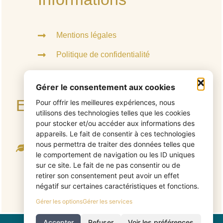
Mentions légales
Politique de confidentialité
Politique de cookies
Gérer le consentement aux cookies
Engagement écologique
Pour offrir les meilleures expériences, nous
utilisons des technologies telles que les cookies
pour stocker et/ou accéder aux informations des
appareils. Le fait de consentir à ces technologies
Ce site web a été conçu de manière à émettre le
nous permettra de traiter des données telles que
moins de C02 possible
le comportement de navigation ou les ID uniques
sur ce site. Le fait de ne pas consentir ou de
Pour connaitre l'empreinte carbone
retirer son consentement peut avoir un effet
de ce site, cliquez ici
négatif sur certaines caractéristiques et fonctions.
Gérer les options
Gérer les services
Accepter
Refuser
Voir les préférences