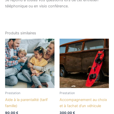
Je répond à toutes vos questions lors de cet entretien
téléphonique ou en visio conférence.
Produits similaires
Prestation
Prestation
Aide à la parentalité (tarif
Accompagnement au choix
famille)
et à l’achat d’un véhicule
90,00
€
300,00
€